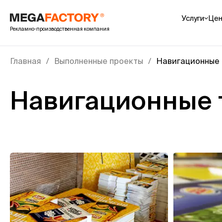
Услуги
Це
Рекламно-производственная компания
POS-мат
Препаки
Главная
Выполненные проекты
Навигационные 
Cтойки /
Шоубокс
Навигационные 
Шелфба
Палетны
Показат
Интерьер
УФ печат
Печать н
Печать н
Печать н
Показат